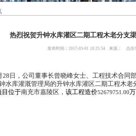
讯
热烈祝贺升钟水库灌区二期工程木老分支
发布时间：2017-03-01 10:25:54
来源：
点击
月28日，公司董事长曾晓峰女士、工程技术合同
钟水库灌溉管理局
的
升钟水库灌区二期工程木老
项目位于
南充市嘉陵区
，
该工程造价
万
52679751
.00